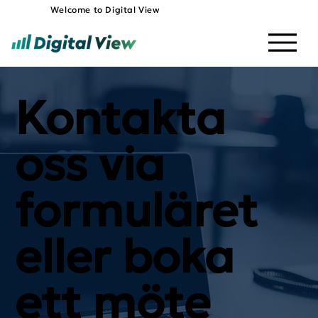
Welcome to Digital View
Kontakta
oss via
formuläret
eller boka
ett möte